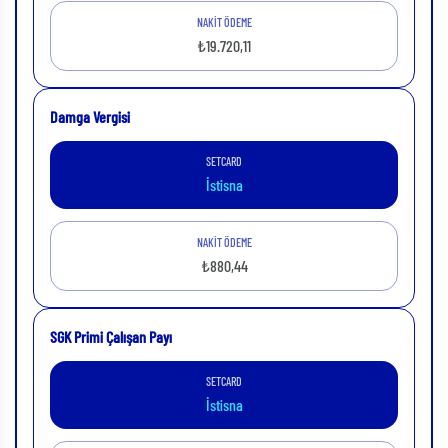
NAKİT ÖDEME
₺19.720,11
Damga Vergisi
SETCARD
İstisna
NAKİT ÖDEME
₺880,44
SGK Primi Çalışan Payı
SETCARD
İstisna