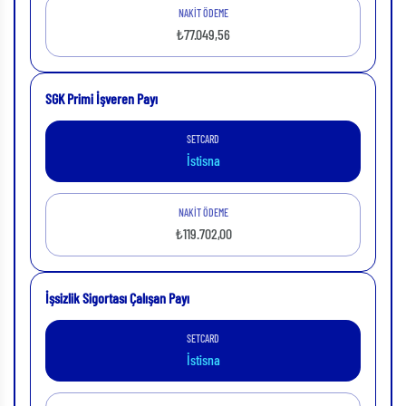
NAKİT ÖDEME
₺77.049,56
SGK Primi İşveren Payı
SETCARD
İstisna
NAKİT ÖDEME
₺119.702,00
İşsizlik Sigortası Çalışan Payı
SETCARD
İstisna