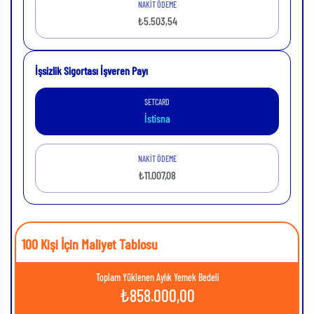
NAKİT ÖDEME
₺5.503,54
İşsizlik Sigortası İşveren Payı
SETCARD
İstisna
NAKİT ÖDEME
₺11.007,08
100 Kişi İçin Maliyet Tablosu
Toplam Yüklenen Aylık Yemek Bedeli
₺
858.000,00