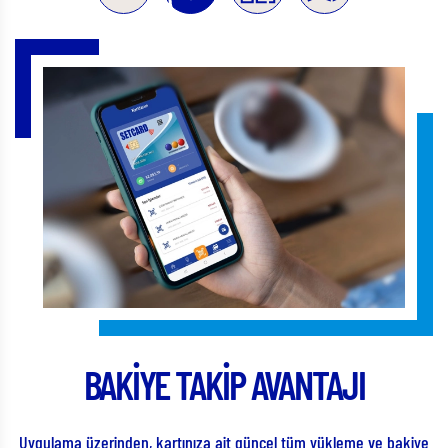
TAJI
MOBİL ÖDEME KOLAYLI
yükleme ve bakiye
Setcard Mobil Ödeme, Karekod/QR Kod ile işle