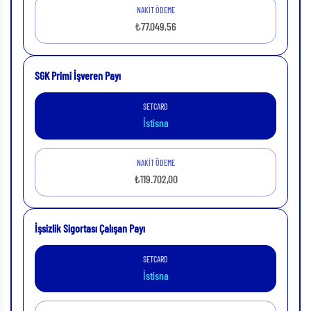
NAKİT ÖDEME
₺77.049,56
SGK Primi İşveren Payı
SETCARD
İstisna
NAKİT ÖDEME
₺119.702,00
İşsizlik Sigortası Çalışan Payı
SETCARD
İstisna