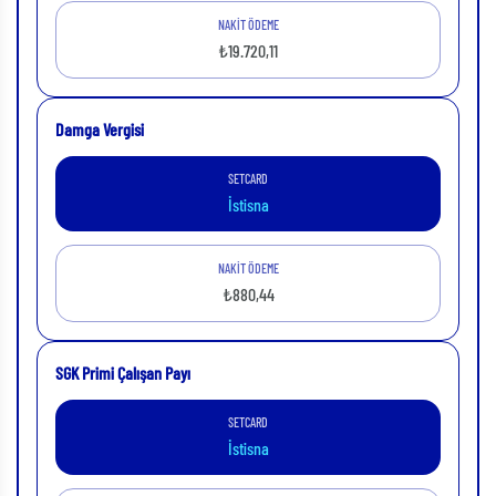
NAKİT ÖDEME
₺19.720,11
Damga Vergisi
SETCARD
İstisna
NAKİT ÖDEME
₺880,44
SGK Primi Çalışan Payı
SETCARD
İstisna