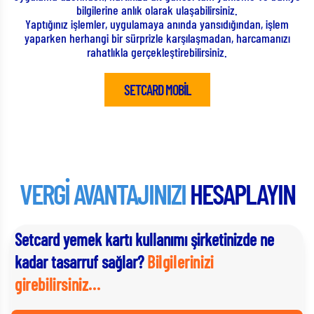
iz.
gerçekleştirirken, zaman tasarrufu yapmanıza imk
dığından, işlem
Android - Google Play veya IOS - Apple Store üzerin
n, harcamanızı
Mobil” adıyla indirebilen uygulama sayesinde tüm T
.
Setcard POS’u bulunan üye iş yerlerinde, hızlıca
yapabilirsiniz.
SETCARD MOBİL
VERGİ AVANTAJINIZI
HESAPLAYIN
Setcard yemek kartı kullanımı şirketinizde ne
kadar tasarruf sağlar?
Bilgilerinizi
girebilirsiniz...