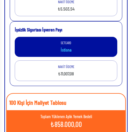
NAKİT ÖDEME
₺5.503,54
İşsizlik Sigortası İşveren Payı
SETCARD
İstisna
NAKİT ÖDEME
₺11.007,08
100 Kişi İçin Maliyet Tablosu
Toplam Yüklenen Aylık Yemek Bedeli
₺
858.000,00