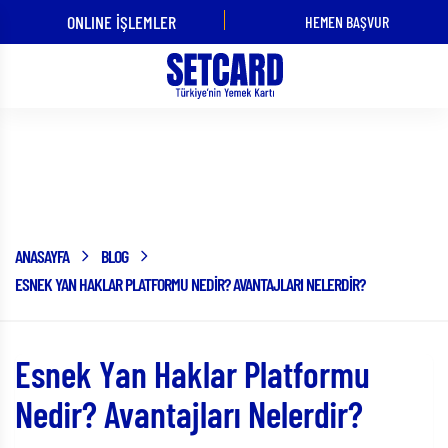
ONLINE İŞLEMLER
HEMEN BAŞVUR
ÜYE İŞ YERİ
KART
OLMAK
KULLANMAK
İSTİYORUM!
İSTİYORUM!
Blog
ANASAYFA
BLOG
ESNEK YAN HAKLAR PLATFORMU NEDIR? AVANTAJLARI NELERDIR?
Esnek Yan Haklar Platformu
Nedir? Avantajları Nelerdir?