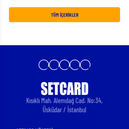
Ön Muhasebede Bilinmesi Gereken Noktalar
TÜM İÇERİKLER
Kısıklı Mah. Alemdağ Cad. No:34,
Üsküdar / İstanbul