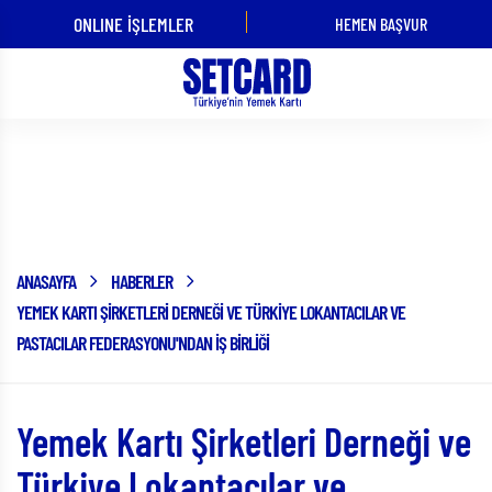
ONLINE İŞLEMLER
HEMEN BAŞVUR
ÜYE İŞ YERİ
KART
OLMAK
KULLANMAK
İSTİYORUM!
İSTİYORUM!
Haberler
ANASAYFA
HABERLER
YEMEK KARTI ŞIRKETLERI DERNEĞI VE TÜRKIYE LOKANTACILAR VE
PASTACILAR FEDERASYONU'NDAN İŞ BIRLIĞI
Yemek Kartı Şirketleri Derneği ve
Türkiye Lokantacılar ve