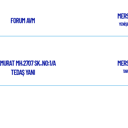
MERS
FORUM AVM
YENİŞ
LMURAT MH.2707 SK..NO:1/A
MERS
TEDAŞ YANI
TAR