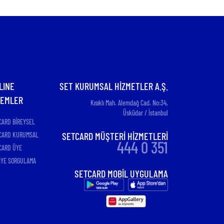
LINE
SET KURUMSAL HİZMETLER A.Ş.
LEMLER
Kısıklı Mah. Alemdağ Cad. No:34,
Üsküdar / İstanbul
CARD BİREYSEL
SETCARD MÜŞTERİ HİZMETLERİ
CARD KURUMSAL
444 0 351
CARD ÜYE
İYE SORGULAMA
SETCARD MOBİL UYGULAMA