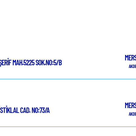
MERS
ŞERİF MAH.5225 SOK.NO:5/B
AKDE
MERS
İSTİKLAL CAD. NO:73/A
AKDE