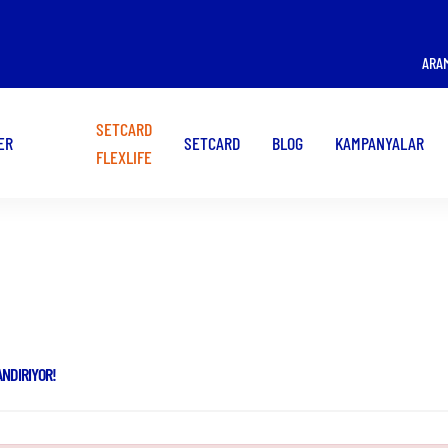
ÜYE İŞ YERİ OLMAK
KART KULLANMAK
ARA
İSTİYORUM!
İSTİYORUM!
SETCARD
ER
SETCARD
BLOG
KAMPANYALAR
FLEXLIFE
Kampanyalar
NDIRIYOR!