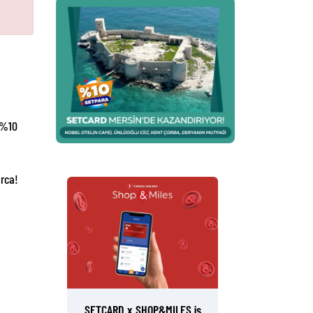
 %10
arca!
SETCARD x SHOP&MILES iş