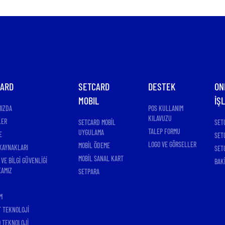
CARD
SETCARD
DESTEK
ON
MOBIL
İŞ
MIZDA
POS KULLANIM
KILAVUZU
LER
SETCARD MOBİL
SET
TALEP FORMU
UYGULAMA
E
SET
LOGO VE GÖRSELLER
MOBİL ÖDEME
KAYNAKLARI
SET
MOBİL SANAL KART
 VE BİLGİ GÜVENLİĞİ
BAK
KAMIZ
SETPARA
M
T TEKNOLOJİ
 TEKNOLOJİ