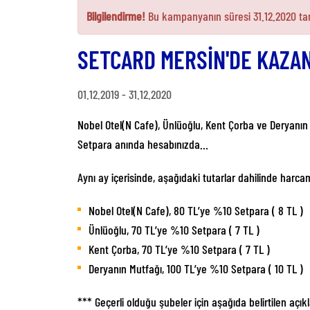
Bilgilendirme!
Bu kampanyanın süresi
31.12.2020
tar
SETCARD MERSİN'DE KAZAN
01.12.2019
-
31.12.2020
Nobel Otel(N Cafe), Ünlüoğlu, Kent Çorba ve Deryanı
Setpara anında hesabınızda…
Aynı ay içerisinde, aşağıdaki tutarlar dahilinde harc
Nobel Otel(N Cafe), 80 TL’ye %10 Setpara ( 8 TL )
Ünlüoğlu, 70 TL’ye %10 Setpara ( 7 TL )
Kent Çorba, 70 TL’ye %10 Setpara ( 7 TL )
Deryanın Mutfağı, 100 TL’ye %10 Setpara ( 10 TL )
*** Geçerli olduğu şubeler için aşağıda belirtilen açık