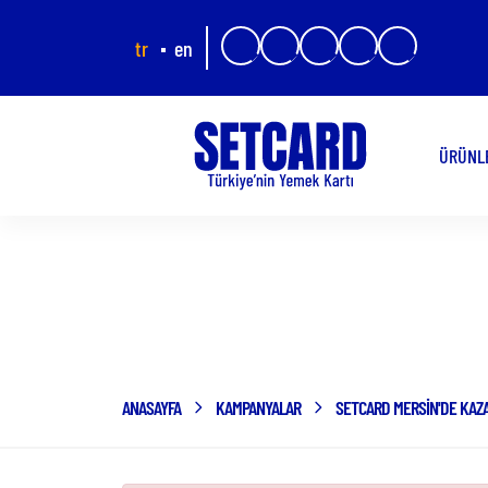
tr
en
ÜRÜNL
ANASAYFA
KAMPANYALAR
SETCARD MERSİN'DE KAZA