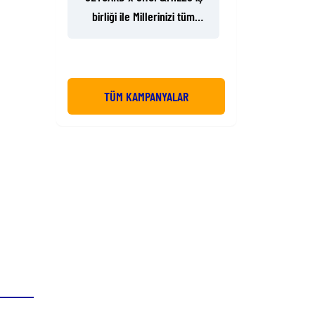
birliği ile Millerinizi tüm
Türkiye’de binlerce noktada
harcayın!
TÜM KAMPANYALAR