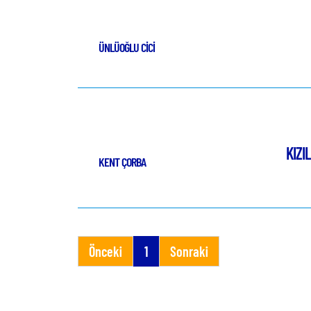
ÜNLÜOĞLU CİCİ
KIZI
KENT ÇORBA
Önceki
1
Sonraki