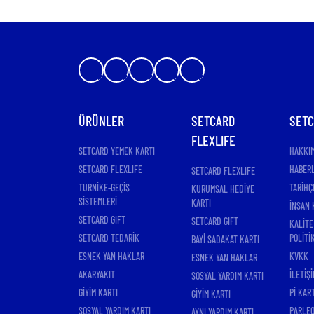
ÜRÜNLER
SETCARD
SET
FLEXLIFE
SETCARD YEMEK KARTI
HAKKI
SETCARD FLEXLIFE
HABER
SETCARD FLEXLIFE
TURNİKE-GEÇİŞ
TARİHÇ
KURUMSAL HEDİYE
SİSTEMLERİ
KARTI
İNSAN 
SETCARD GIFT
SETCARD GIFT
KALİTE
SETCARD TEDARİK
POLİTİ
BAYİ SADAKAT KARTI
ESNEK YAN HAKLAR
KVKK
ESNEK YAN HAKLAR
AKARYAKIT
İLETİŞİ
SOSYAL YARDIM KARTI
GİYİM KARTI
Pİ KAR
GİYİM KARTI
SOSYAL YARDIM KARTI
PARLEO
AYNI YARDIM KARTI