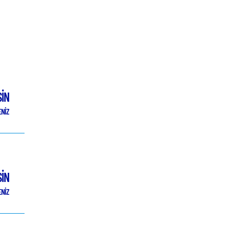
İN
NİZ
İN
NİZ