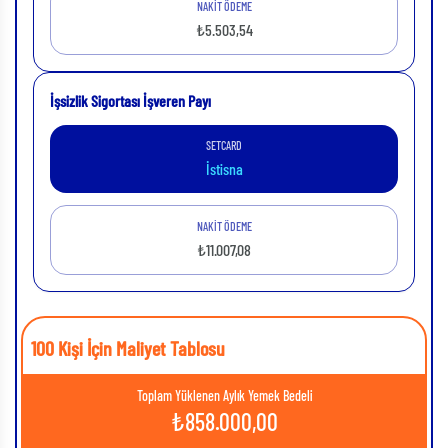
NAKİT ÖDEME
₺5.503,54
İşsizlik Sigortası İşveren Payı
SETCARD
İstisna
NAKİT ÖDEME
₺11.007,08
100 Kişi İçin Maliyet Tablosu
Toplam Yüklenen Aylık Yemek Bedeli
₺
858.000,00