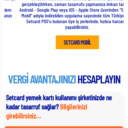
gerçekleştirirken, zaman tasarrufu yapmanıza imkan tanıyor.
k
Android - Google Play veya IOS - Apple Store üzerinden “Setcard
Mobil” adıyla indirebilen uygulama sayesinde tüm Türkiye’deki
Setcard POS’u bulunan üye iş yerlerinde, hızlıca harcama
yapabilirsiniz.
SETCARD MOBİL
VERGİ AVANTAJINIZI
HESAPLAYIN
Setcard yemek kartı kullanımı şirketinizde ne
kadar tasarruf sağlar?
Bilgilerinizi
girebilirsiniz...