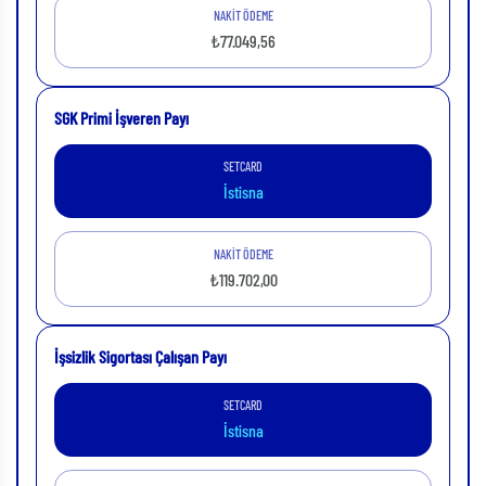
NAKİT ÖDEME
₺77.049,56
SGK Primi İşveren Payı
SETCARD
İstisna
NAKİT ÖDEME
₺119.702,00
İşsizlik Sigortası Çalışan Payı
SETCARD
İstisna