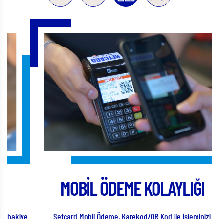
MOBİL ÖDEME KOLAYLIĞI
ye
Setcard Mobil Ödeme, Karekod/QR Kod ile işleminizi
S