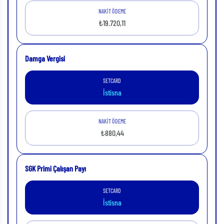
NAKİT ÖDEME
₺19.720,11
Damga Vergisi
SETCARD
İstisna
NAKİT ÖDEME
₺880,44
SGK Primi Çalışan Payı
SETCARD
İstisna