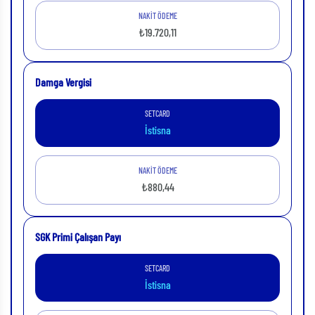
NAKİT ÖDEME
₺19.720,11
Damga Vergisi
SETCARD
İstisna
NAKİT ÖDEME
₺880,44
SGK Primi Çalışan Payı
SETCARD
İstisna