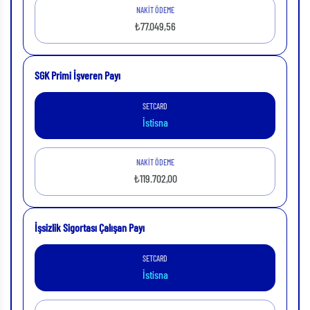
NAKİT ÖDEME
₺77.049,56
SGK Primi İşveren Payı
SETCARD
İstisna
NAKİT ÖDEME
₺119.702,00
İşsizlik Sigortası Çalışan Payı
SETCARD
İstisna