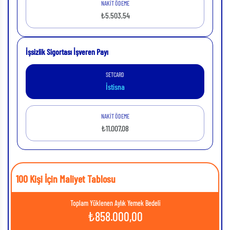
NAKİT ÖDEME
₺5.503,54
İşsizlik Sigortası İşveren Payı
SETCARD
İstisna
NAKİT ÖDEME
₺11.007,08
100 Kişi İçin Maliyet Tablosu
Toplam Yüklenen Aylık Yemek Bedeli
₺
858.000,00