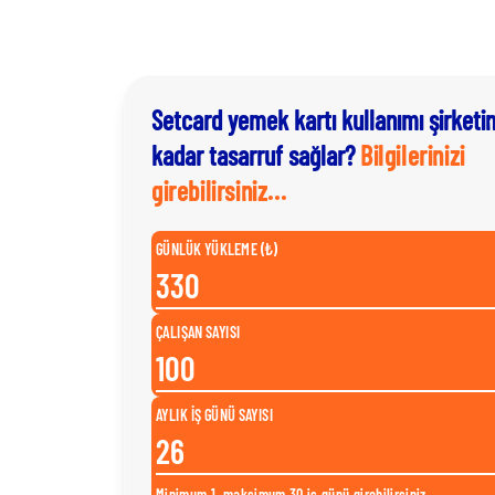
Setcard yemek kartı kullanımı şirketi
kadar tasarruf sağlar?
Bilgilerinizi
girebilirsiniz...
GÜNLÜK YÜKLEME (₺)
ÇALIŞAN SAYISI
AYLIK İŞ GÜNÜ SAYISI
Minimum 1, maksimum 30 iş günü girebilirsiniz