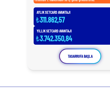
AYLIK SETCARD AVANTAJI
₺
311.862,57
YILLIK SETCARD AVANTAJI
₺
3.742.350,84
TASARRUFA BAŞLA