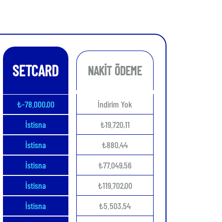
SETCARD
NAKİT ÖDEME
₺-78.000,00
İndirim Yok
İstisna
₺19.720,11
İstisna
₺880,44
İstisna
₺77.049,56
İstisna
₺119.702,00
İstisna
₺5.503,54