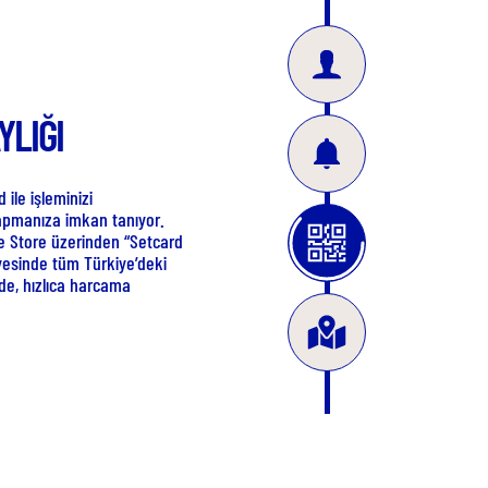
NOKTALARI
asında, Setpara anlaşmalı üye iş
arita üzerinde görünen yıldızlı
oran, cafe, market gibi
zi seçerek, tüketim ihtiyacınızı
ayabilirsiniz.