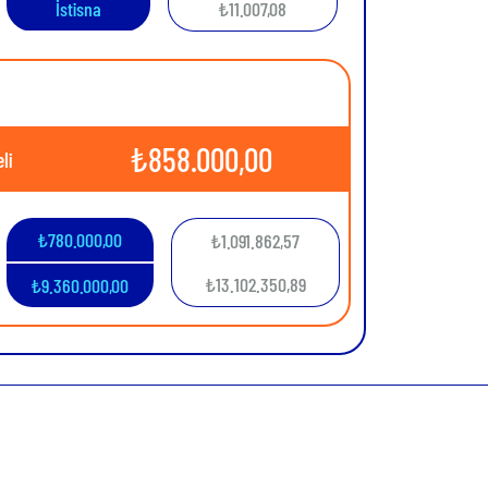
İstisna
₺11.007,08
₺
858.000,00
li
₺
780.000,00
₺
1.091.862,57
₺
13.102.350,89
₺
9.360.000,00