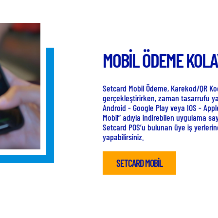
KULLANIM 
Setcard Mobil uygulam
yerlerinin konumları, h
noktalarla belirtiliyor.
60.000’ini aşkın; rest
lokasyondan dilediğini
en pratik haliyle karşıl
SETCARD MOBİL