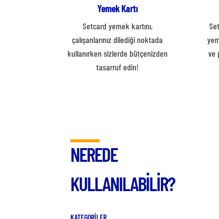
Yemek Kartı
Setcard yemek kartını,
Set
çalışanlarınız dilediği noktada
yem
kullanırken sizlerde bütçenizden
ve 
tasarruf edin!
NEREDE
KULLANILABİLİR?
KATEGORİLER