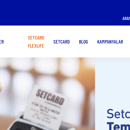
ÜYE İŞ YERİ OLMAK
KART KULLANMAK
ARA
İSTİYORUM!
İSTİYORUM!
SETCARD
ER
SETCARD
BLOG
KAMPANYALAR
FLEXLIFE