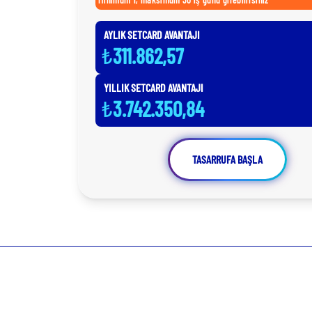
AYLIK SETCARD AVANTAJI
₺
311.862,57
YILLIK SETCARD AVANTAJI
₺
3.742.350,84
TASARRUFA BAŞLA