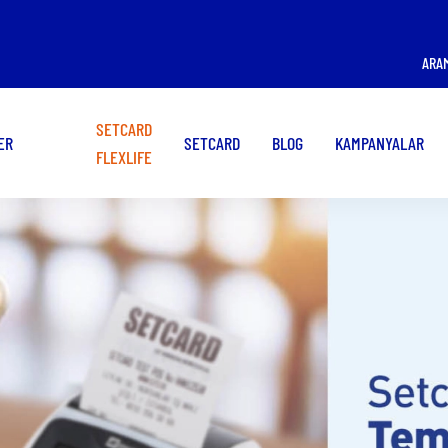
ÜYE İŞ YERİ OLMAK
KART KULLANMAK
ARA
İSTİYORUM!
İSTİYORUM!
SETCARD
ER
SETCARD
BLOG
KAMPANYALAR
FLEXLIFE