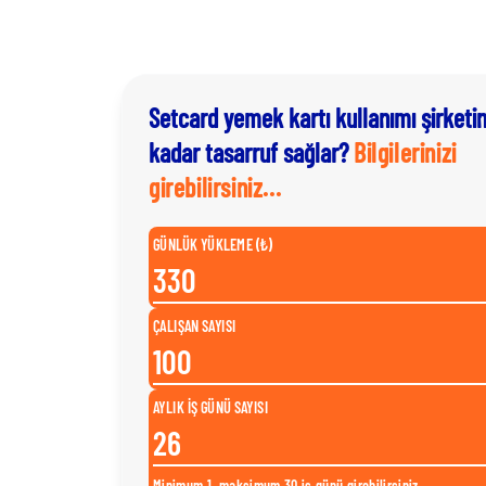
Setcard yemek kartı kullanımı şirketi
kadar tasarruf sağlar?
Bilgilerinizi
girebilirsiniz...
GÜNLÜK YÜKLEME (₺)
ÇALIŞAN SAYISI
AYLIK İŞ GÜNÜ SAYISI
Minimum 1, maksimum 30 iş günü girebilirsiniz