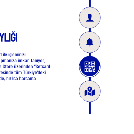
KULLANIM NOKTALARI
Setcard Mobil uygulamasında, Setpara anlaşmalı üye i
yerlerinin konumları, harita üzerinde görünen yıldızlı
noktalarla belirtiliyor.
60.000’ini aşkın; restoran, cafe, market gibi
lokasyondan dilediğinizi seçerek, tüketim ihtiyacınızı
en pratik haliyle karşılayabilirsiniz.
SETCARD MOBİL