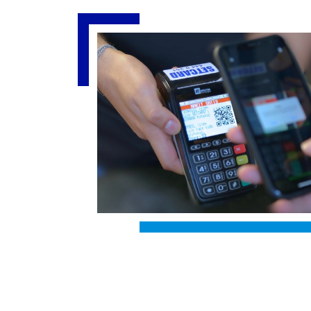
Slide 4 of 4
LAYLIĞI
Kod ile işleminizi
ufu yapmanıza imkan tanıyor.
 Apple Store üzerinden “Setcard
ma sayesinde tüm Türkiye’deki
lerinde, hızlıca harcama