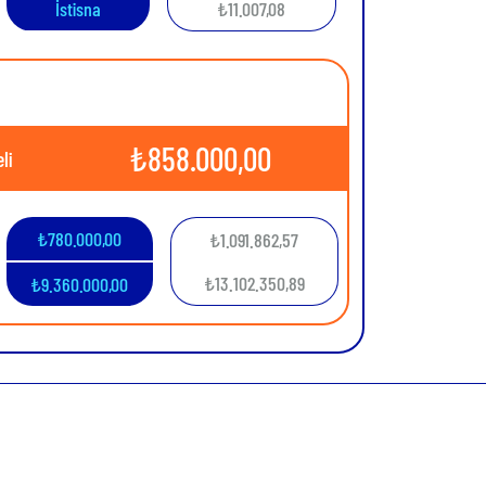
İstisna
₺11.007,08
₺
858.000,00
li
₺
780.000,00
₺
1.091.862,57
₺
13.102.350,89
₺
9.360.000,00