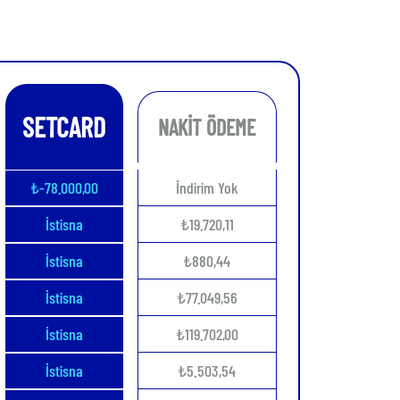
SETCARD
NAKİT ÖDEME
₺-78.000,00
İndirim Yok
İstisna
₺19.720,11
İstisna
₺880,44
İstisna
₺77.049,56
İstisna
₺119.702,00
İstisna
₺5.503,54