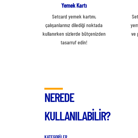
Yemek Kartı
Setcard yemek kartını,
Set
çalışanlarınız dilediği noktada
yem
kullanırken sizlerde bütçenizden
ve 
tasarruf edin!
NEREDE
KULLANILABİLİR?
KATEGORİLER