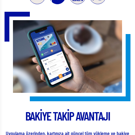
MOBİL ÖDEME KOLAYLIĞI
akiye
Setcard Mobil Ödeme, Karekod/QR Kod ile işleminizi