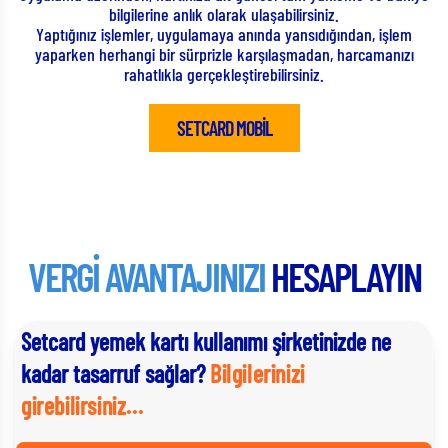
gerçekleştirirken, zaman tasarrufu yapmanıza imkan tanıyor.
lem
Android - Google Play veya IOS - Apple Store üzerinden “Setcard
ızı
Mobil” adıyla indirebilen uygulama sayesinde tüm Türkiye’deki
Setcard POS’u bulunan üye iş yerlerinde, hızlıca harcama
yapabilirsiniz.
SETCARD MOBİL
VERGİ AVANTAJINIZI
HESAPLAYIN
Setcard yemek kartı kullanımı şirketinizde ne
kadar tasarruf sağlar?
Bilgilerinizi
girebilirsiniz...