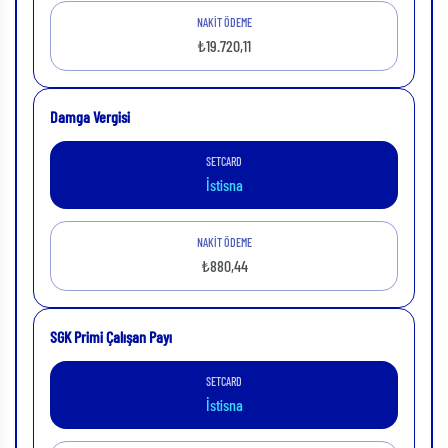
NAKİT ÖDEME
₺19.720,11
Damga Vergisi
SETCARD
İstisna
NAKİT ÖDEME
₺880,44
SGK Primi Çalışan Payı
SETCARD
İstisna