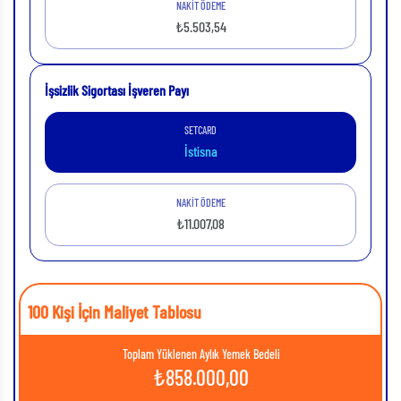
NAKİT ÖDEME
₺5.503,54
İşsizlik Sigortası İşveren Payı
SETCARD
İstisna
NAKİT ÖDEME
₺11.007,08
100 Kişi İçin Maliyet Tablosu
Toplam Yüklenen Aylık Yemek Bedeli
₺
858.000,00