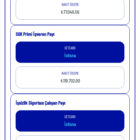
NAKİT ÖDEME
₺77.049,56
SGK Primi İşveren Payı
SETCARD
İstisna
NAKİT ÖDEME
₺119.702,00
İşsizlik Sigortası Çalışan Payı
SETCARD
İstisna